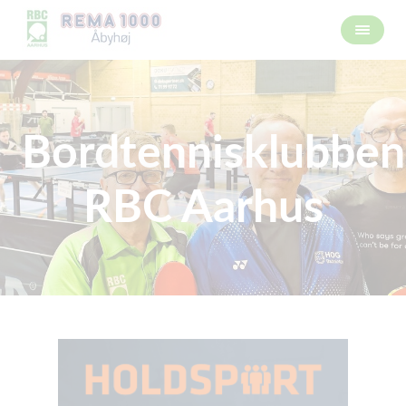
Bordtennisklubben
RBC Aarhus