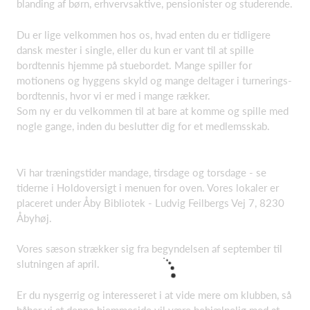
blanding af børn, erhvervsaktive, pensionister og studerende.
Du er lige velkommen hos os, hvad enten du er tidligere
dansk mester i single, eller du kun er vant til at spille
bordtennis hjemme på stuebordet. Mange spiller for
motionens og hyggens skyld og mange deltager i turnerings-
bordtennis, hvor vi er med i mange rækker.
Som ny er du velkommen til at bare at komme og spille med
nogle gange, inden du beslutter dig for et medlemsskab.
Vi har træningstider mandage, tirsdage og torsdage - se
tiderne i Holdoversigt i menuen for oven. Vores lokaler er
placeret under Åby Bibliotek - Ludvig Feilbergs Vej 7, 8230
Åbyhøj.
Vores sæson strækker sig fra begyndelsen af september til
slutningen af april.
Er du nysgerrig og interesseret i at vide mere om klubben, så
håber vi at denne hjemmeside vil være behjælpelig med at